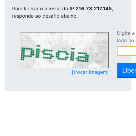
Para liberar o acesso
do IP
216.73.217.145
,
responda ao desafio abaixo.
Digite 
lado no
[trocar imagem]