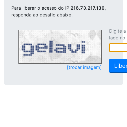
Para liberar o acesso
do IP
216.73.217.130
,
responda ao desafio abaixo.
Digite 
lado no
[trocar imagem]