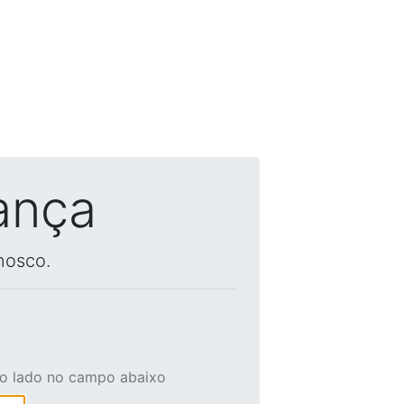
ança
nosco.
ao lado no campo abaixo