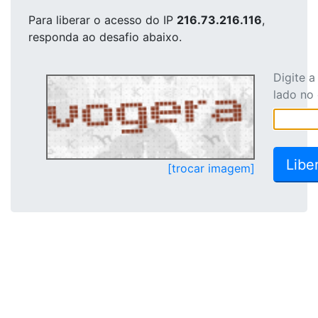
Para liberar o acesso
do IP
216.73.216.116
,
responda ao desafio abaixo.
Digite 
lado no
[trocar imagem]