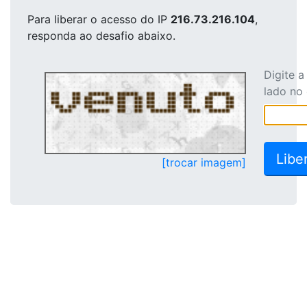
Para liberar o acesso
do IP
216.73.216.104
,
responda ao desafio abaixo.
Digite 
lado no
[trocar imagem]