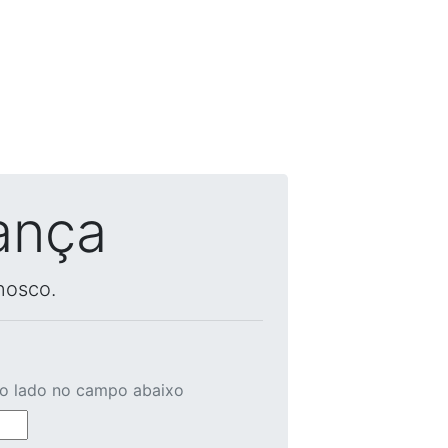
ança
nosco.
ao lado no campo abaixo