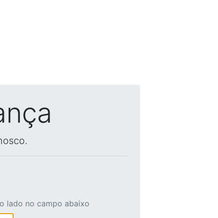
ança
nosco.
ao lado no campo abaixo