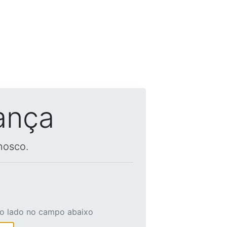
ança
nosco.
ao lado no campo abaixo