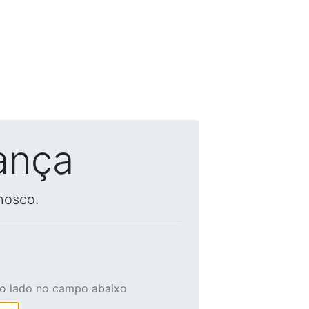
ança
nosco.
ao lado no campo abaixo