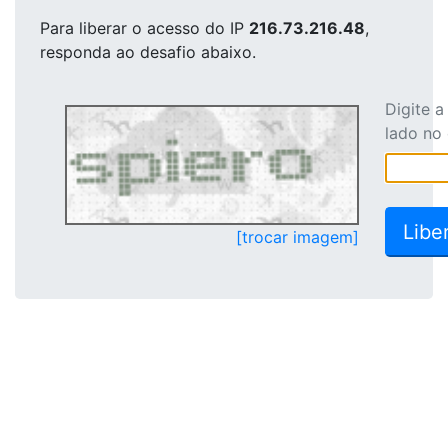
Para liberar o acesso
do IP
216.73.216.48
,
responda ao desafio abaixo.
Digite 
lado no
[trocar imagem]