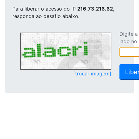
Para liberar o acesso
do IP
216.73.216.62
,
responda ao desafio abaixo.
Digite 
lado no
[trocar imagem]