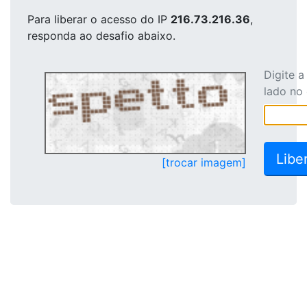
Para liberar o acesso
do IP
216.73.216.36
,
responda ao desafio abaixo.
Digite 
lado no
[trocar imagem]