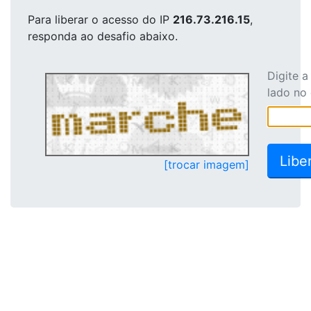
Para liberar o acesso
do IP
216.73.216.15
,
responda ao desafio abaixo.
Digite 
lado no
[trocar imagem]