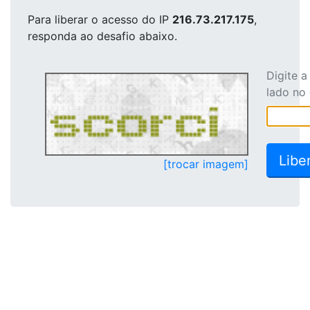
Para liberar o acesso
do IP
216.73.217.175
,
responda ao desafio abaixo.
Digite 
lado no
[trocar imagem]