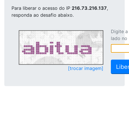
Para liberar o acesso
do IP
216.73.216.137
,
responda ao desafio abaixo.
Digite 
lado no
[trocar imagem]