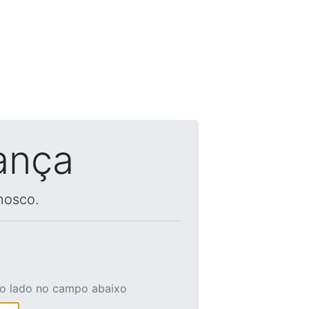
ança
nosco.
ao lado no campo abaixo