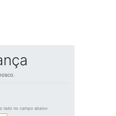
ança
nosco.
ao lado no campo abaixo