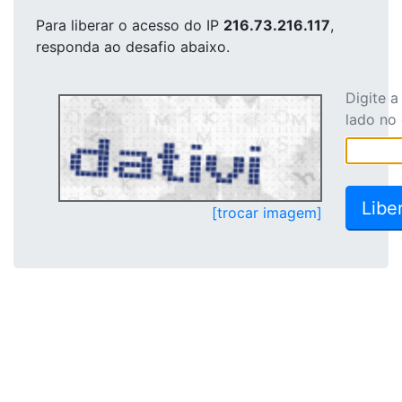
Para liberar o acesso
do IP
216.73.216.117
,
responda ao desafio abaixo.
Digite 
lado no
[trocar imagem]