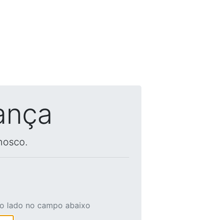
ança
nosco.
ao lado no campo abaixo