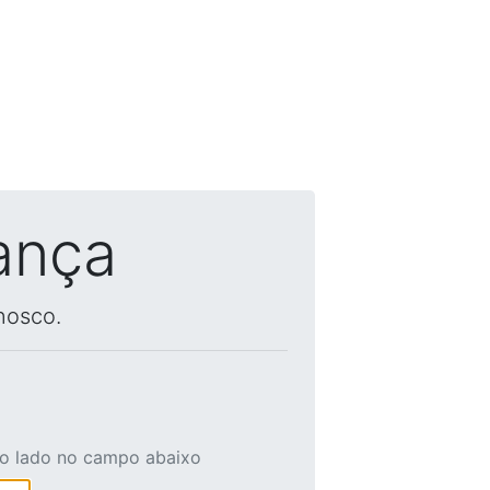
ança
nosco.
ao lado no campo abaixo