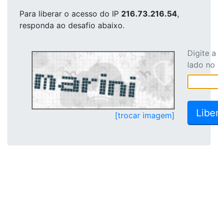
Para liberar o acesso
do IP
216.73.216.54
,
responda ao desafio abaixo.
Digite 
lado no
[trocar imagem]