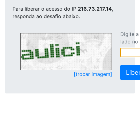
Para liberar o acesso
do IP
216.73.217.14
,
responda ao desafio abaixo.
Digite 
lado no
[trocar imagem]