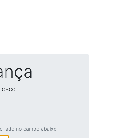
ança
nosco.
ao lado no campo abaixo