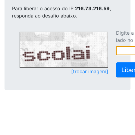
Para liberar o acesso
do IP
216.73.216.59
,
responda ao desafio abaixo.
Digite 
lado no
[trocar imagem]