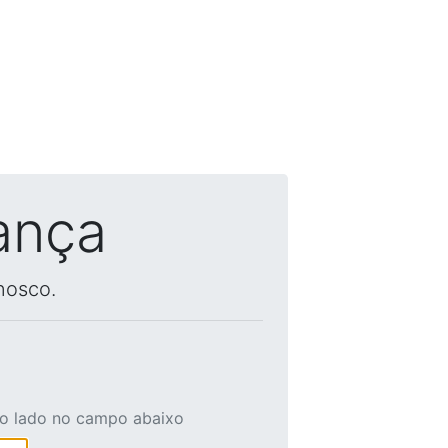
ança
nosco.
ao lado no campo abaixo