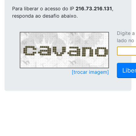
Para liberar o acesso
do IP
216.73.216.131
,
responda ao desafio abaixo.
Digite 
lado no
[trocar imagem]