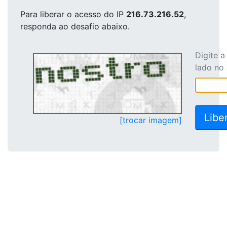
Para liberar o acesso
do IP
216.73.216.52
,
responda ao desafio abaixo.
Digite 
lado no
[trocar imagem]