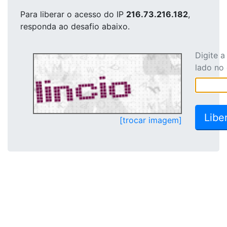
Para liberar o acesso
do IP
216.73.216.182
,
responda ao desafio abaixo.
Digite 
lado no
[trocar imagem]