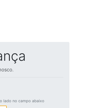
ança
nosco.
ao lado no campo abaixo